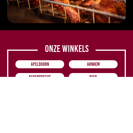
Onze winkels
Apeldoorn
Arnhem
Barendrecht
Beek
Breda
Den Bosch
Deventer
Diemen
Groningen
Groningen-Paddepoel
OPENING MEDIO OKTOBER
Haarlem
Helmond