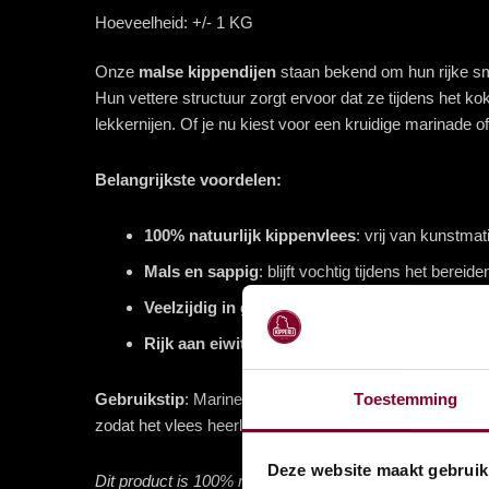
Hoeveelheid:
+/- 1 KG
Onze
malse kippendijen
staan bekend om hun rijke smaa
Hun vettere structuur zorgt ervoor dat ze tijdens het ko
lekkernijen. Of je nu kiest voor een kruidige marinade o
Belangrijkste voordelen:
100% natuurlijk kippenvlees
: vrij van kunstma
Mals en sappig
: blijft vochtig tijdens het bereid
Veelzijdig in gebruik
: perfect voor stoofschotel
Rijk aan eiwitten
: een voedzame keuze voor sma
Toestemming
Gebruikstip
: Marineer de kippendijen voor extra smaak 
zodat het vlees heerlijk mals wordt. Bewaar gekoeld en 
Deze website maakt gebruik
Dit product is 100% natuurlijk, waardoor het gewicht m