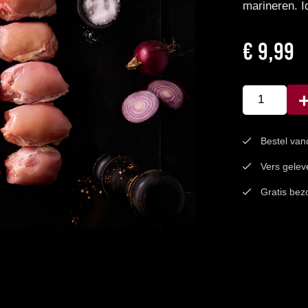
marineren. Id
€
9,99
Dijfilet
Alternative:
aantal
Bestel van
Vers gelev
Gratis bez