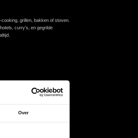
cooking, grillen, bakken of stoven.
otels, curry’s, en gegrilde
tijd.
Over
je de dijen langzaam laten garen,