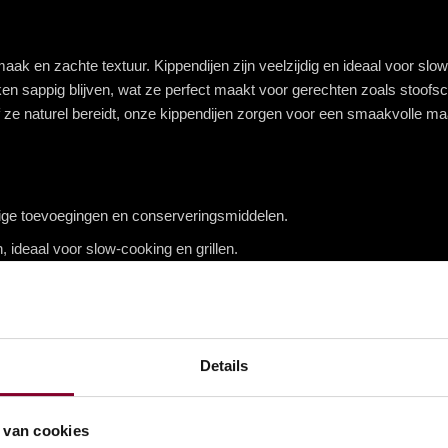
k en zachte textuur. Kippendijen zijn veelzijdig en ideaal voor slow-
ken sappig blijven, wat ze perfect maakt voor gerechten zoals stoofsch
f ze naturel bereidt, onze kippendijen zorgen voor een smaakvolle maal
tige toevoegingen en conserveringsmiddelen.
en, ideaal voor slow-cooking en grillen.
s, grillgerechten, roerbakgerechten en meer.
kelijke en vullende maaltijden.
Details
en bak ze in de pan of op de grill. Voor stoofschotels en curry’s kun 
gebruik binnen enkele dagen na aankoop, of vries in voor later.
 van cookies
et een marge van 5% kan afwijken.