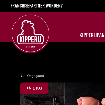
Franchisepartner worden?
Kipperijpa
Ongegaard
keyboard_backspace
+/- 1 KG