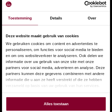
altijd klaar om je vragen te beantwoorden en advies te
geven over allergenen in onze producten. Aarzel niet om
contact op te nemen of ons in de winkel aan te spreken
Toestemming
Details
Over
–
we helpen je graag om de juiste keuze te maken.
Bij
Kipperij vinden we het belangrijk dat iedereen kan
genieten van vers en smaakvol eten, zonder zorgen over
Deze website maakt gebruik van cookies
mogelijke allergische reacties.
We gebruiken cookies om content en advertenties te
personaliseren, om functies voor social media te bieden
Twijfel je of heb je snel informatie nodig over
en om ons websiteverkeer te analyseren. Ook delen we
allergenen?
informatie over uw gebruik van onze site met onze
Neem dan telefonisch contact op met je dichtstbijzijnde
partners voor social media, adverteren en analyse. Deze
Kipperij vestiging.
partners kunnen deze gegevens combineren met andere
informatie die u aan ze heeft verstrekt of die ze hebben
Klik hier voor onze allergenen lijst
verzameld op basis van uw gebruik van hun services.
Alles toestaan