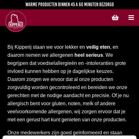
Warme producten binnen 45 a 60 minuten bezorgd
Geen producten in de winkelwagen. Voor bezorging geldt er een minimale bestelwaarde van € 30,00. Voor afhalen is er geen minimale bestelwaarde.
Bij Kipperij staan we voor lekker en
veilig eten
, en
daarom nemen we allergenen
heel serieus
. We
begrijpen dat voedselallergieën en -intoleranties grote
invloed kunnen hebben op je dagelijkse keuzes.
Daarom zorgen we ervoor dat al onze producten
zorgvuldig worden gecontroleerd en bereiden we onze
gerechten met de nodige aandacht en precisie. Of je nu
allergisch bent voor gluten, noten, melk of andere
veelvoorkomende allergenen, wij zorgen ervoor dat je
met een gerust hart kunt genieten van onze producten.
Onze medewerkers zijn goed geïnformeerd en staan