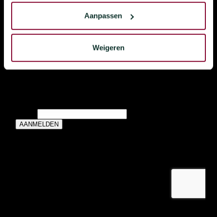
Winkels
Contact
Aanpassen
Werken bij Kipperij
Retourneringsbeleid
Franchise
Algemene voorwaarden
Acties
Privacybeleid
Weigeren
Veelgestelde vragen
Cookie statement