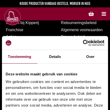
Koude producten vandaag besteld, morgen in huis
Winkels
Contact
Geen producten in de winkelwagen. Voor bezorging geldt er een minimale bestelwaarde van € 30,00. Voor afhalen is er geen minimale bestelwaarde.
Werken bij Kipperij
Retourneringsbeleid
Franchise
Algemene voorwaarden
Acties
Privacybeleid
Veelgestelde vragen
Cookie statement
Toestemming
Details
Over
Deze website maakt gebruik van cookies
We gebruiken cookies om content en advertenties te
personaliseren, om functies voor social media te bieden
en om ons websiteverkeer te analyseren. Ook delen we
informatie over uw gebruik van onze site met onze
partners voor social media, adverteren en analyse. Deze