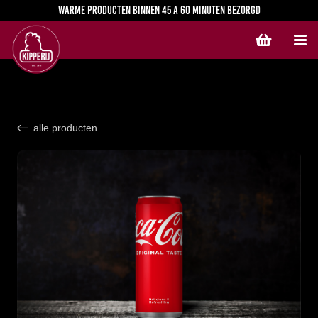
Warme producten binnen 45 a 60 minuten bezorgd
Geen producten in de winkelwagen. Voor bezorging geldt er een minimale bestelwaarde van € 30,00. Voor afhalen is er geen minimale bestelwaarde.
alle producten