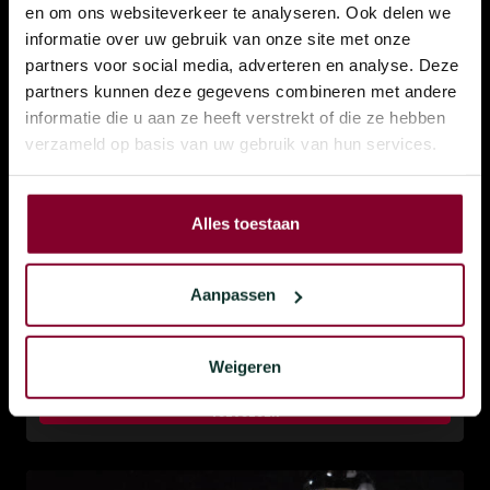
en om ons websiteverkeer te analyseren. Ook delen we
informatie over uw gebruik van onze site met onze
partners voor social media, adverteren en analyse. Deze
partners kunnen deze gegevens combineren met andere
informatie die u aan ze heeft verstrekt of die ze hebben
verzameld op basis van uw gebruik van hun services.
Alles toestaan
Teriyaki Chicken Broodje
Aanpassen
€
7,50
Weigeren
Vers belegd met kip in Teriyaki saus
TOEVOEGEN