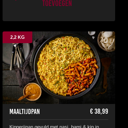
Toevoegen
2,2 KG
€
38,99
Maaltijdpan
Kipperijpan gevuld met nasi, bami & kip in