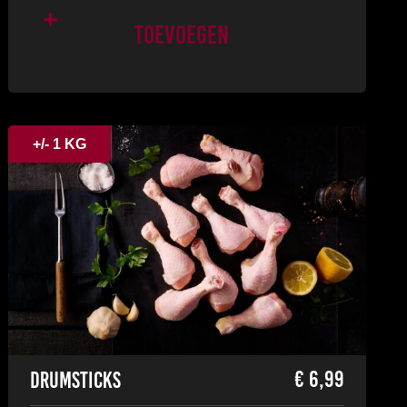
Toevoegen
+/- 1 KG
€
6,99
Drumsticks