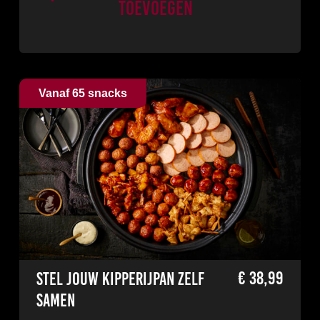
Toevoegen
Vanaf 65 snacks
€
38,99
Stel jouw Kipperijpan zelf
samen