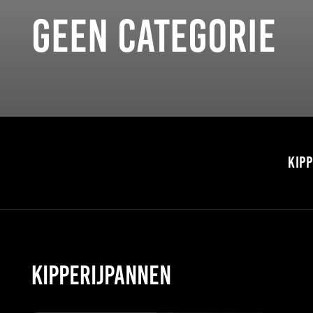
Geen categorie
KIP
Kipperijpannen