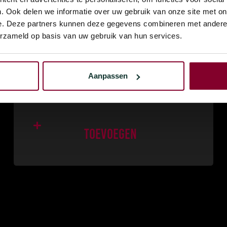
. Ook delen we informatie over uw gebruik van onze site met on
e. Deze partners kunnen deze gegevens combineren met andere i
erzameld op basis van uw gebruik van hun services.
€
25,00
Kipperij Opwarmpan
Geniet van warme hapjes met de Kipperij
Aanpassen
Opwarmpan. Zo blijven al je…
Toevoegen