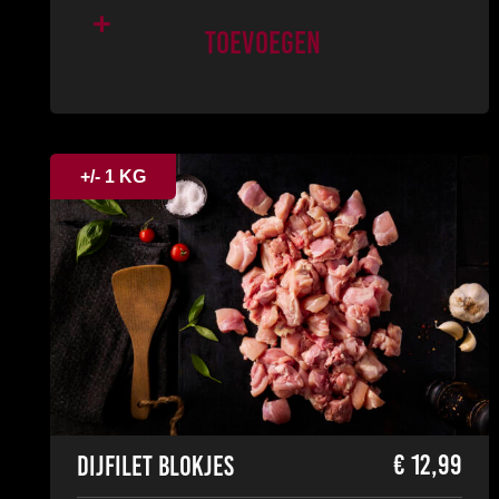
Toevoegen
+/- 1 KG
€
12,99
Dijfilet blokjes