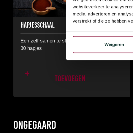
websiteverkeer te analyseren
media, adverteren en analys
verstrekt of die ze hebben v
€
14,99
Hapjesschaal
Een zelf samen te stellen hapjesschaal van
Weigeren
30 hapjes
Toevoegen
Ongegaard