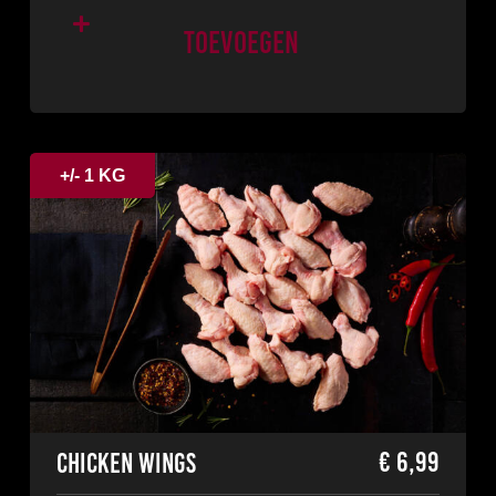
Toevoegen
+/- 1 KG
€
6,99
Chicken wings