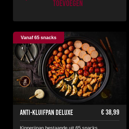
Toevoegen
Vanaf 65 snacks
€
38,99
Anti-kluifpan Deluxe
Kipperijpan bestaande uit 65 snacks.