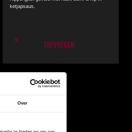
ketjapsaus.
Toevoegen
Over
 media te bieden en om ons