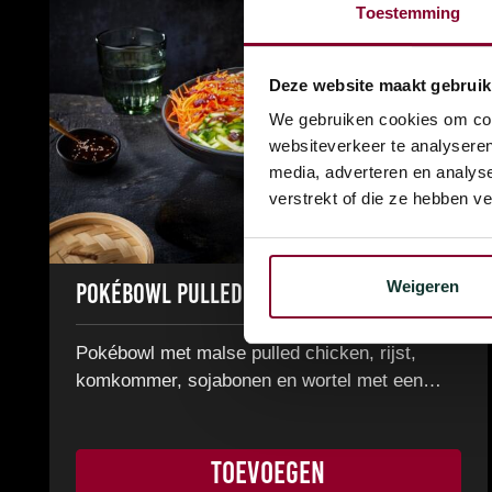
Toestemming
Deze website maakt gebruik
We gebruiken cookies om cont
websiteverkeer te analyseren
media, adverteren en analys
verstrekt of die ze hebben v
Weigeren
€
12,99
Pokébowl Pulled Chicken
Pokébowl met malse pulled chicken, rijst,
komkommer, sojabonen en wortel met een…
TOEVOEGEN