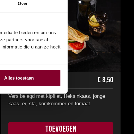
Over
 media te bieden en om ons
ze partners voor social
nformatie die u aan ze heeft
Alles toestaan
€
8,50
Broodje Kip Gezond
Vers belegd met kipfilet, Heks’nkaas, jonge
kaas, ei, sla, komkommer en tomaat
TOEVOEGEN