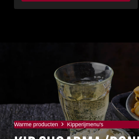
Warme producten
Kipperijmenu's