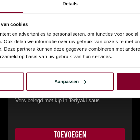
Details
 van cookies
ent en advertenties te personaliseren, om functies voor social
. Ook delen we informatie over uw gebruik van onze site met on
e. Deze partners kunnen deze gegevens combineren met andere i
erzameld op basis van uw gebruik van hun services.
Aanpassen
€
7,50
Teriyaki Chicken Broodje
Vers belegd met kip in Teriyaki saus
TOEVOEGEN